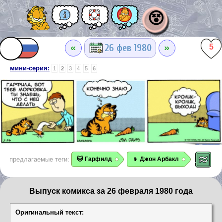
😵
«
»
26 фев 1980
5
мини-серия:
1
2
3
4
5
6
предлагаемые теги:
🐱 Гарфилд
👦 Джон Арбакл
Выпуск комикса за 26 февраля 1980 года
Оригинальный текст: