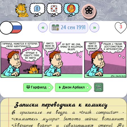
🌼
«
»
24 сен 1991
3
🐱 Гарфилд
👦 Джон Арбакл
Записки переводчика к комиксу
В оригинале не ведро, а «trash compactor» -
«сжиматель мусора» (кто-то сейчас вспомнит
«Звёздные войны» и сдвигающиеся стены). Но