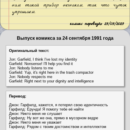
нам такой прибор незнаком, так что чуток
упрощаем.
комикс переведён 23/03/2023
Выпуск комикса за 24 сентября 1991 года
Оригинальный текст:
Jon: Garfield, I think I've lost my identity
Garfield: Nonsense! I'll help you find it
Jon: Nobody listens to me
Garfield: Yup, it's right here in the trash compactor
Jon: Nobody respects me
Garfield: Right next to your dignity and intelligence
Перевод:
Джон: Гарфилд, кажется, я потерял свою идентичность
Гарфилд: Ерунда! Я помогу тебе её найти
Джон: Никто меня не слушает
Гарфилд: Ну вот же она, прямо в мусорном ведре
Джон: Никто меня не уважает
Гарфилд: Рядом с твоим достоинством и интеллектом