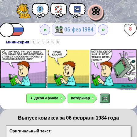
🌼
«
»
06 фев 1984
8
мини-серия:
1
2
3
4
5
6
👦 Джон Арбакл
ветеринар
Выпуск комикса за 06 февраля 1984 года
Оригинальный текст: