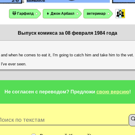
🐱 Гарфилд
👦 Джон Арбакл
ветеринар
Выпуск комикса за 08 февраля 1984 года
, and when he comes to eat it, I'm going to catch him and take him to the vet.
 I've ever seen.
Не согласен с переводом?
Предложи
свою версию
!