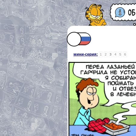
мини-серия:
1
2
3
4
5
6