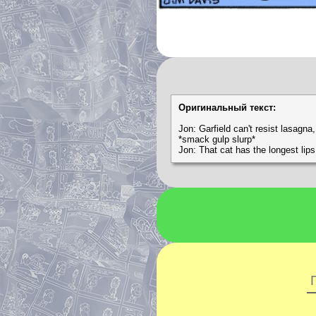
Оригинальный текст:
Jon: Garfield can't resist lasagna
*smack gulp slurp*
Jon: That cat has the longest lips