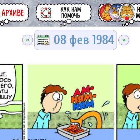
08 фев 1984
«
»