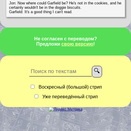
Jon: Now where could Garfield be? He's not in the cookies, and he
certainly wouldn't be in the doggie biscuits.
Garfield: It's a good thing I can't read.
Не согласен с переводом?
Предложи
свою версию
!
Воскресный (большой) стрип
Уже переведённый стрип