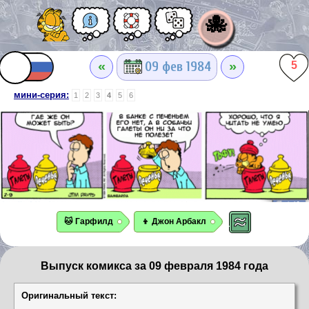
🐙
«
»
09 фев 1984
5
мини-серия:
1
2
3
4
5
6
🐱 Гарфилд
👦 Джон Арбакл
Выпуск комикса за 09 февраля 1984 года
Оригинальный текст: