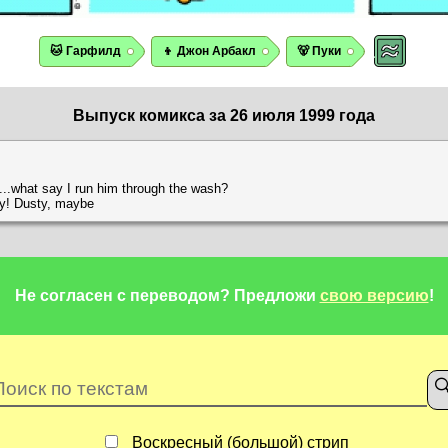
🐱 Гарфилд
👦 Джон Арбакл
🐻 Пуки
Выпуск комикса за 26 июля 1999 года
ty...what say I run him through the wash?
rty! Dusty, maybe
Не согласен с переводом?
Предложи
свою версию
!
Воскресный (большой) стрип