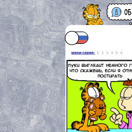
мини-серия:
1
2
3
4
5
6