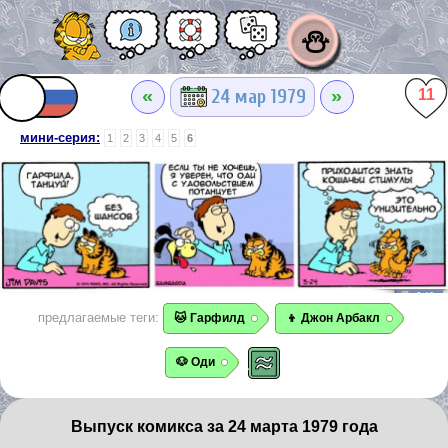
⛄
«
»
24 мар 1979
11
мини-серия:
1
2
3
4
5
6
предлагаемые теги:
🐱 Гарфилд
👦 Джон Арбакл
🐶 Оди
Выпуск комикса за 24 марта 1979 года