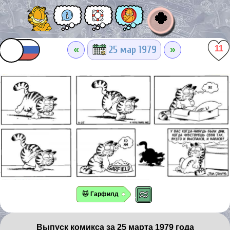
🍀
«
»
25 мар 1979
11
🐱 Гарфилд
Выпуск комикса за 25 марта 1979 года