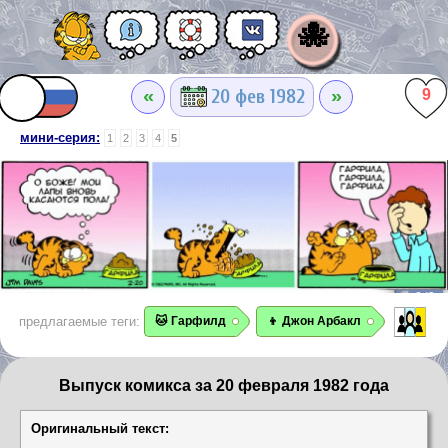
🐙
«
»
20 фев 1982
9
мини-серия:
1
2
3
4
5
предлагаемые теги:
🐱 Гарфилд
👦 Джон Арбакл
Выпуск комикса за 20 февраля 1982 года
Оригинальный текст: