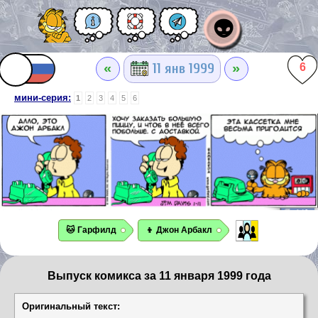
👽
«
»
11 янв 1999
6
мини-серия:
1
2
3
4
5
6
🐱 Гарфилд
👦 Джон Арбакл
Выпуск комикса за 11 января 1999 года
Оригинальный текст: