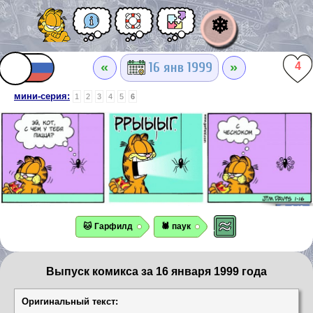
❄
«
»
16 янв 1999
4
мини-серия:
1
2
3
4
5
6
🐱 Гарфилд
🕷️ паук
Выпуск комикса за 16 января 1999 года
Оригинальный текст: