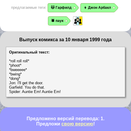
предлагаемые теги:
🐱 Гарфилд
👦 Джон Арбакл
🕷️ паук
Выпуск комикса за 10 января 1999 года
Оригинальный текст:
*roll roll roll*
*phoot*
*bweeeee*
*bwing*
*dong*
Jon: I'll get the door.
Garfield: You do that.
Spider: Auntie Em! Auntie Em!
Предложено версий перевода: 1.
Предложи
свою версию
!