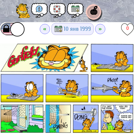
🍎
«
»
10 янв 1999
0