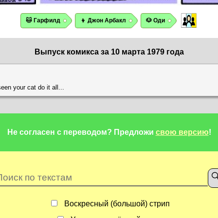
🐱 Гарфилд
👦 Джон Арбакл
🐶 Оди
Выпуск комикса за 10 марта 1979 года
en your cat do it all...
Не согласен с переводом?
Предложи
свою версию
!
Воскресный (большой) стрип