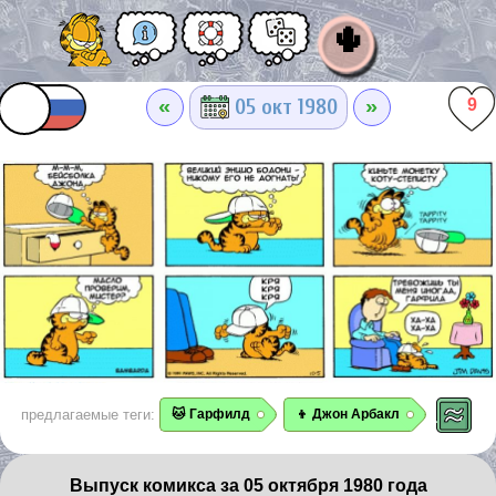
🌵
«
»
05 окт 1980
9
предлагаемые теги:
🐱 Гарфилд
👦 Джон Арбакл
Выпуск комикса за 05 октября 1980 года