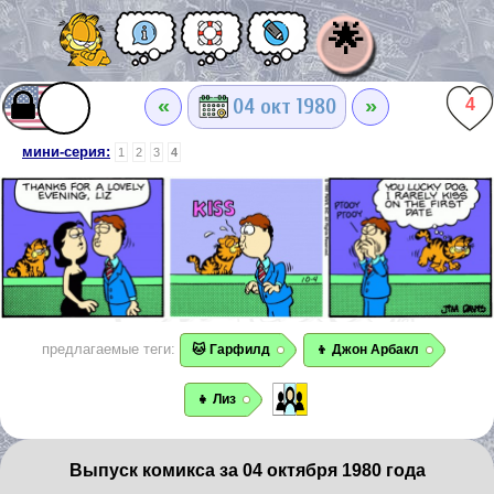
🌟
«
»
04 окт 1980
4
мини-серия:
1
2
3
4
предлагаемые теги:
🐱 Гарфилд
👦 Джон Арбакл
👧 Лиз
Выпуск комикса за 04 октября 1980 года