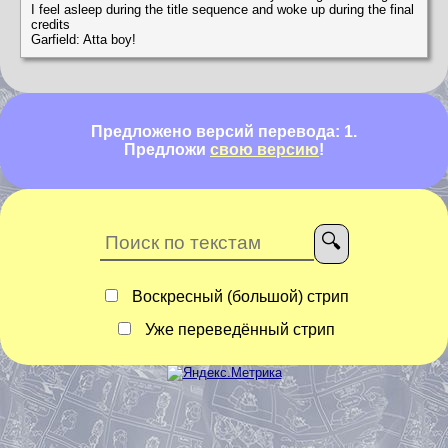
I feel asleep during the title sequence and woke up during the final
credits
Garfield: Atta boy!
Предложено версий перевода: 1.
Предложи
свою версию
!
Воскресный (большой) стрип
Уже переведённый стрип