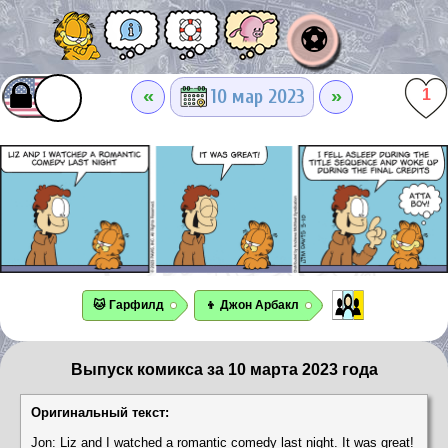
⚽
«
»
10 мар 2023
1
🐱 Гарфилд
👦 Джон Арбакл
Выпуск комикса за 10 марта 2023 года
Оригинальный текст:
Jon: Liz and I watched a romantic comedy last night. It was great!