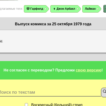
длагаемые теги:
🐱 Гарфилд
👦 Джон Арбакл
Лайман
Выпуск комикса за 25 октября 1979 года
ld.
Не согласен с переводом?
Предложи
свою версию
!
Воскресный (большой) стрип