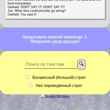
food everywhere.
Garfield: DON'T SAY IT! DON'T SAY IT!
Jon: What else could possibly go wrong?
Garfield: You said it!
Предложено версий перевода: 1.
Предложи
свою версию
!
Воскресный (большой) стрип
Уже переведённый стрип