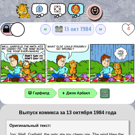
😝
«
»
13 окт 1984
4
🐱 Гарфилд
👦 Джон Арбакл
Выпуск комикса за 13 октября 1984 года
Оригинальный текст:
Jon: Well, Garfield, the ants ate my cherry pie. The wind blew the