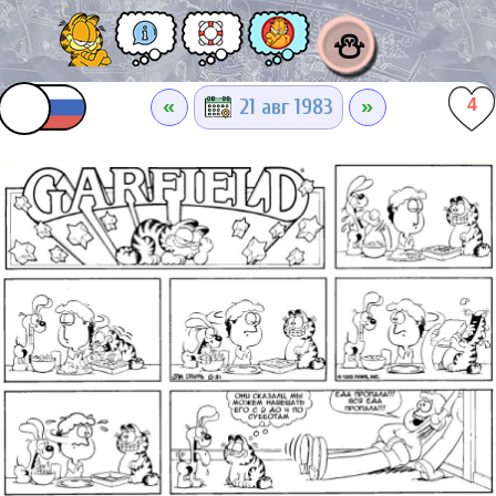
⛄
«
»
21 авг 1983
4