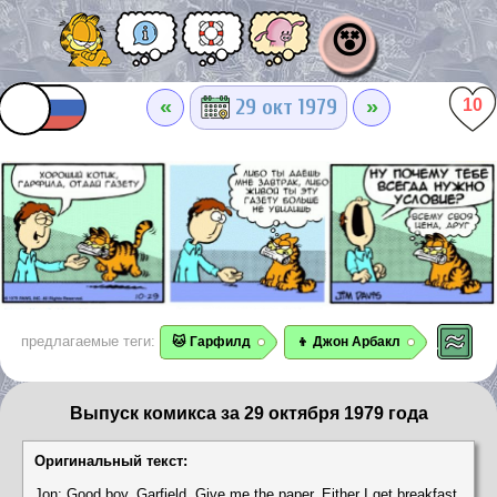
😵
«
»
29 окт 1979
10
предлагаемые теги:
🐱 Гарфилд
👦 Джон Арбакл
Выпуск комикса за 29 октября 1979 года
Оригинальный текст:
Jon: Good boy, Garfield. Give me the paper. Either I get breakfast