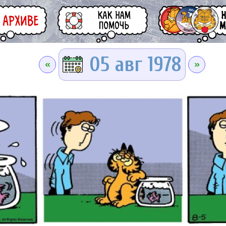
05 авг 1978
«
»