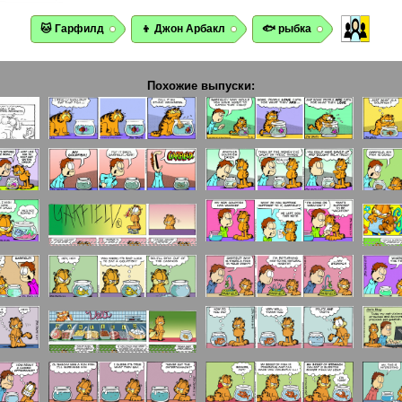
🐱 Гарфилд
👦 Джон Арбакл
🐟 рыбка
Похожие выпуски: