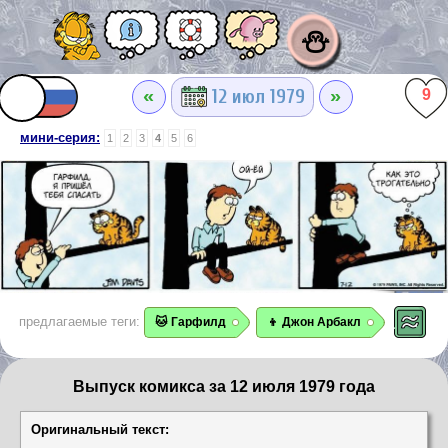
⛄
«
»
12 июл 1979
9
мини-серия:
1
2
3
4
5
6
предлагаемые теги:
🐱 Гарфилд
👦 Джон Арбакл
Выпуск комикса за 12 июля 1979 года
Оригинальный текст: