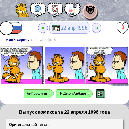
🐼
«
»
22 апр 1996
3
мини-серия:
1
2
3
4
5
6
🐱 Гарфилд
👦 Джон Арбакл
Выпуск комикса за 22 апреля 1996 года
Оригинальный текст: