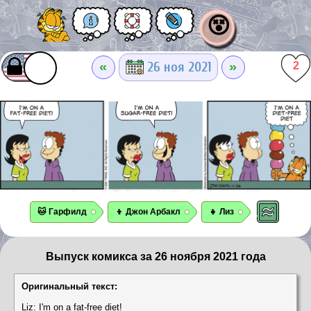
😵
«
»
26 ноя 2021
2
🐱 Гарфилд
👦 Джон Арбакл
👧 Лиз
Выпуск комикса за 26 ноября 2021 года
Оригинальный текст:
Liz: I'm on a fat-free diet!