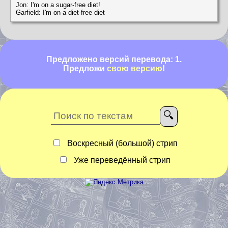
Jon: I'm on a sugar-free diet!
Garfield: I'm on a diet-free diet
Предложено версий перевода: 1.
Предложи
свою версию
!
Воскресный (большой) стрип
Уже переведённый стрип