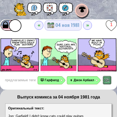
🍄
«
»
04 ноя 1981
1
предлагаемые теги:
🐱 Гарфилд
👦 Джон Арбакл
Выпуск комикса за 04 ноября 1981 года
Оригинальный текст:
Jon: Garfield! I didn't know cats could play guitars.