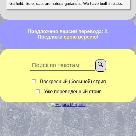
Garfield: Sure, cats are natural guitarists. We have built in picks.
Предложено версий перевода: 2.
Предложи
свою версию
!
Воскресный (большой) стрип
Уже переведённый стрип