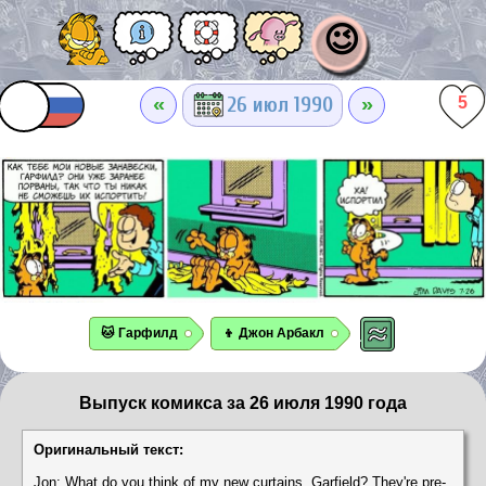
😉
«
»
26 июл 1990
5
🐱 Гарфилд
👦 Джон Арбакл
Выпуск комикса за 26 июля 1990 года
Оригинальный текст:
Jon: What do you think of my new curtains, Garfield? They're pre-