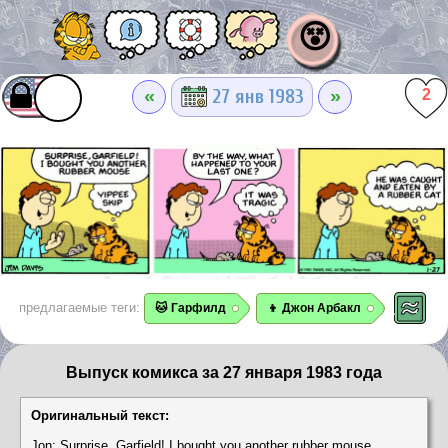
😵
«
»
27 янв 1983
2
предлагаемые теги:
🐱 Гарфилд
👦 Джон Арбакл
Выпуск комикса за 27 января 1983 года
Оригинальный текст:
Jon: Surprise, Garfield! I bought you another rubber mouse.