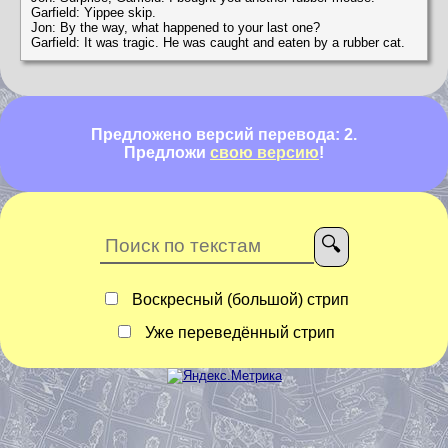
Garfield: Yippee skip.
Jon: By the way, what happened to your last one?
Garfield: It was tragic. He was caught and eaten by a rubber cat.
Предложено версий перевода: 2.
Предложи
свою версию
!
Воскресный (большой) стрип
Уже переведённый стрип