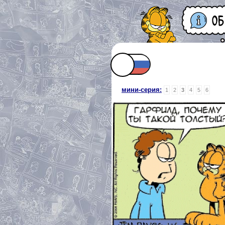
мини-серия:
1
2
3
4
5
6