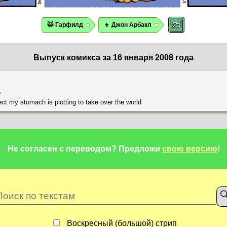
🐱 Гарфилд
👦 Джон Арбакл
Выпуск комикса за 16 января 2008 года
?
pect my stomach is plotting to take over the world
Не согласен с переводом?
Предложи
свою версию
!
Воскресный (большой) стрип