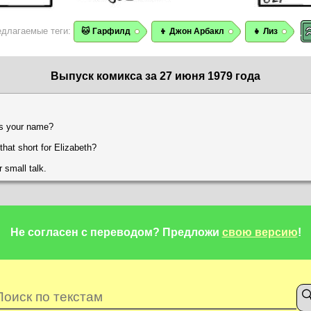
едлагаемые теги:
🐱 Гарфилд
👦 Джон Арбакл
👧 Лиз
Выпуск комикса за 27 июня 1979 года
's your name?
that short for Elizabeth?
 small talk.
Не согласен с переводом?
Предложи
свою версию
!