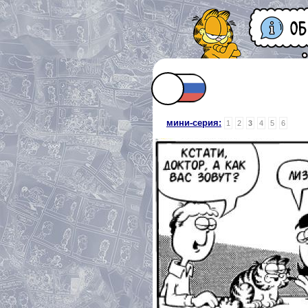
мини-серия:
1
2
3
4
5
6