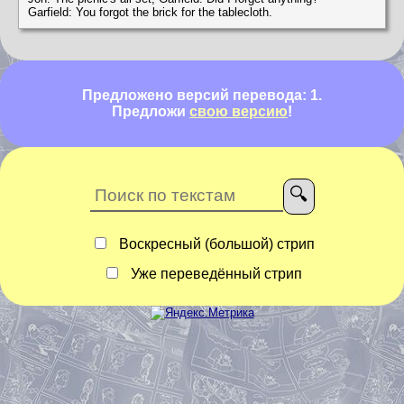
Garfield: You forgot the brick for the tablecloth.
Предложено версий перевода: 1.
Предложи
свою версию
!
Воскресный (большой) стрип
Уже переведённый стрип