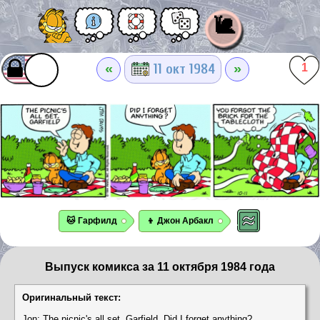
🐌
«
»
11 окт 1984
1
🐱 Гарфилд
👦 Джон Арбакл
Выпуск комикса за 11 октября 1984 года
Оригинальный текст:
Jon: The picnic's all set, Garfield. Did I forget anything?