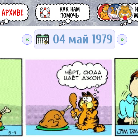
04 май 1979
«
»