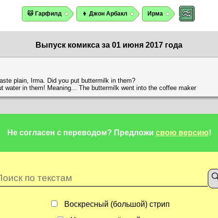
🐱 Гарфилд
👦 Джон Арбакл
Ирма
Выпуск комикса за 01 июня 2017 года
ste plain, Irma. Did you put buttermilk in them?
ut water in them! Meaning... The buttermilk went into the coffee maker
Не согласен с переводом?
Предложи
свою версию
!
Воскресный (большой) стрип