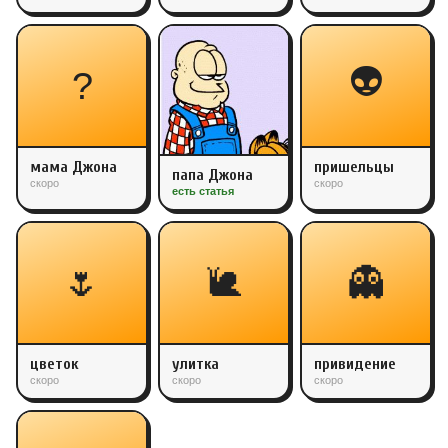
👽
?
мама Джона
пришельцы
папа Джона
скоро
скоро
есть статья
🌷
🐌
👻
цветок
улитка
привидение
скоро
скоро
скоро