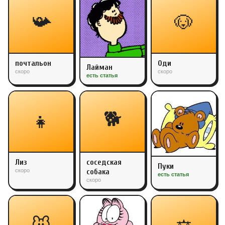
📯
🐶
почтальон
Оди
Лайман
скоро
скоро
есть статья
🐕
👧
Лиз
соседская
Пуки
скоро
собака
есть статья
скоро