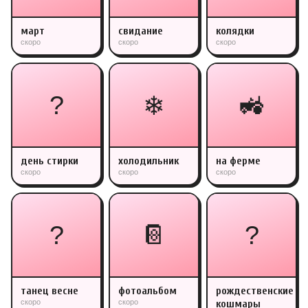
март
свидание
колядки
скоро
скоро
скоро
?
🚜
❄
день стирки
холодильник
на ферме
скоро
скоро
скоро
?
📔
?
танец весне
фотоальбом
рождественские
скоро
скоро
кошмары