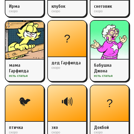
Ирма
клубок
снеговик
скоро
скоро
скоро
?
дед Гарфилда
мама
бабушка
скоро
Гарфилда
Джона
есть статья
есть статья
🐦
🔊
?
птичка
эхо
Докбой
скоро
скоро
скоро