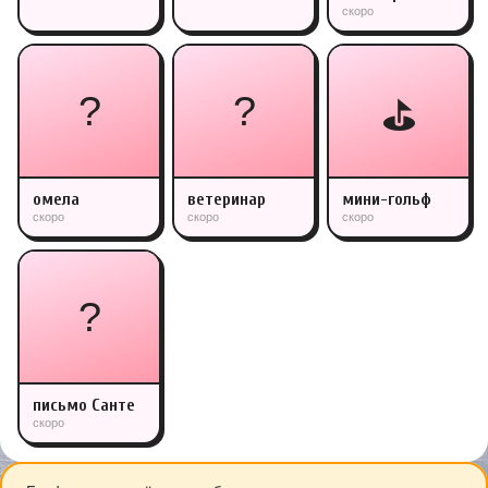
скоро
?
?
⛳
омела
ветеринар
мини-гольф
скоро
скоро
скоро
?
письмо Санте
скоро