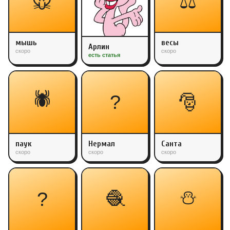
🐭
⚖
мышь
весы
Арлин
скоро
скоро
есть статья
🕷️
?
🎅
паук
Нермал
Санта
скоро
скоро
скоро
⛄
?
🧶