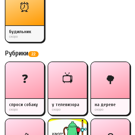
⏰
будильник
скоро
Рубрики
22
❓
📺
🌳
спроси собаку
у телевизора
на дереве
скоро
скоро
скоро