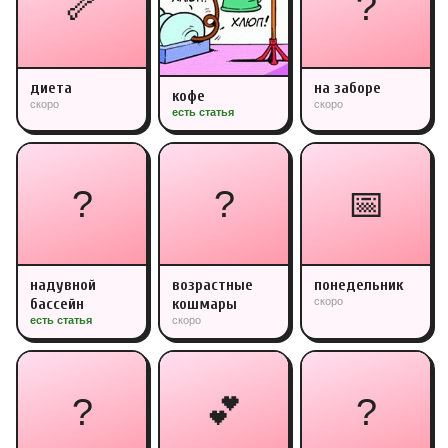
🦴
?
диета
на заборе
кофе
скоро
скоро
есть статья
?
?
📅
надувной
возрастные
понедельник
бассейн
кошмары
скоро
есть статья
скоро
?
💕
?