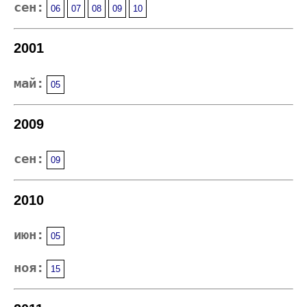
сен:
06
07
08
09
10
2001
май:
05
2009
сен:
09
2010
июн:
05
ноя:
15