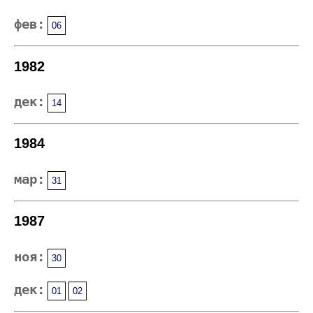
фев:
06
1982
дек:
14
1984
мар:
31
1987
ноя:
30
дек:
01
02