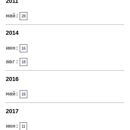
2011
май:
28
2014
июн:
16
авг:
18
2016
май:
16
2017
июн:
11