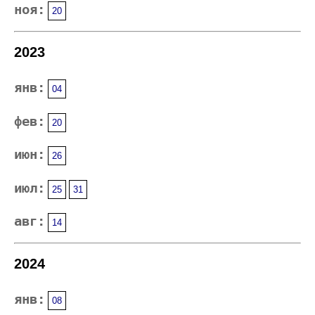
ноя:
20
2023
янв:
04
фев:
20
июн:
26
июл:
25
31
авг:
14
2024
янв:
08