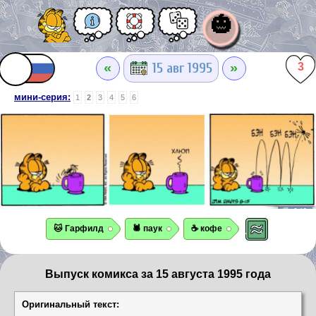
🎃
«
»
15 авг 1995
3
мини-серия:
1
2
3
4
5
6
🐱 Гарфилд
🕷️ паук
☕ кофе
Выпуск комикса за 15 августа 1995 года
Оригинальный текст: