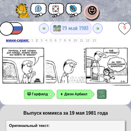
😝
«
»
19 май 1981
5
мини-серия:
1
2
3
4
5
6
7
8
9
10
11
12
13
🐱 Гарфилд
👦 Джон Арбакл
Выпуск комикса за 19 мая 1981 года
Оригинальный текст: