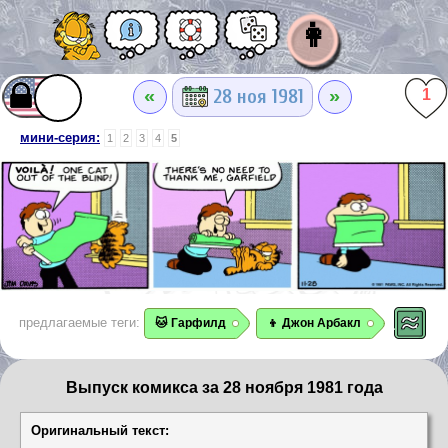
👩
«
»
28 ноя 1981
1
мини-серия:
1
2
3
4
5
предлагаемые теги:
🐱 Гарфилд
👦 Джон Арбакл
Выпуск комикса за 28 ноября 1981 года
Оригинальный текст: