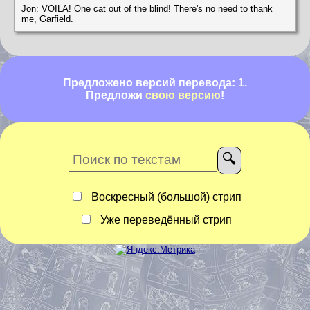
Jon: VOILA! One cat out of the blind! There's no need to thank
me, Garfield.
Предложено версий перевода: 1.
Предложи
свою версию
!
Воскресный (большой) стрип
Уже переведённый стрип