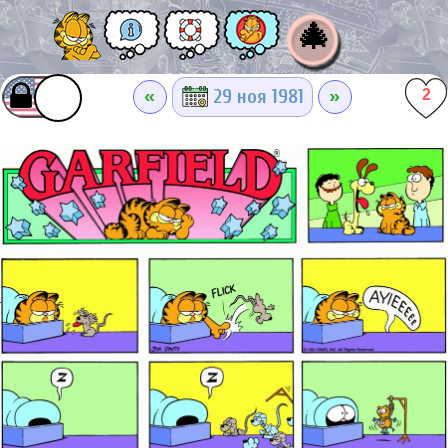
🎄
«
»
29 ноя 1981
2