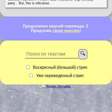
party... But, this is ridiculous
Предложено версий перевода: 2.
Предложи
свою версию
!
Воскресный (большой) стрип
Уже переведённый стрип