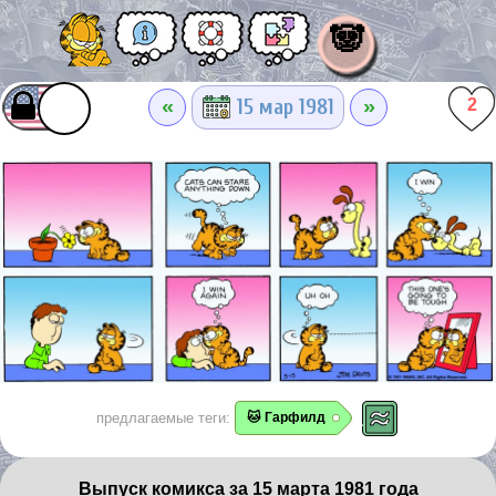
🐼
«
»
15 мар 1981
2
предлагаемые теги:
🐱 Гарфилд
Выпуск комикса за 15 марта 1981 года