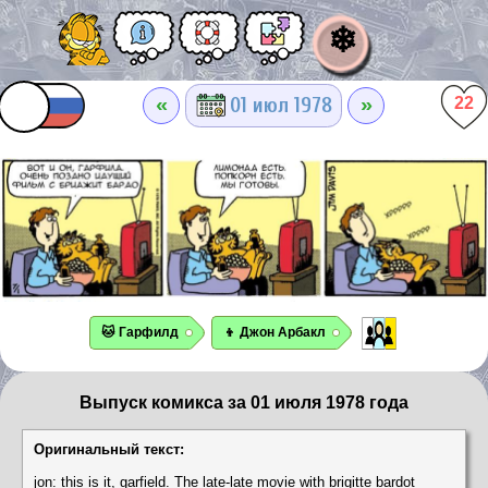
❄
«
»
01 июл 1978
22
🐱 Гарфилд
👦 Джон Арбакл
Выпуск комикса за 01 июля 1978 года
Оригинальный текст:
jon: this is it, garfield. The late-late movie with brigitte bardot