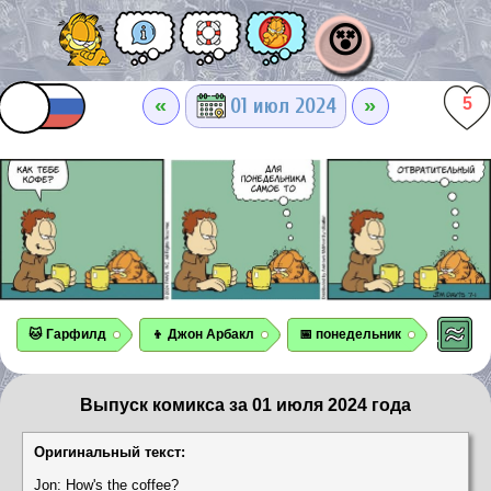
😵
«
»
01 июл 2024
5
🐱 Гарфилд
👦 Джон Арбакл
📅 понедельник
Выпуск комикса за 01 июля 2024 года
Оригинальный текст:
Jon: How's the coffee?