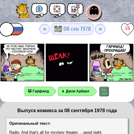
👻
«
»
08 сен 1978
16
🐱 Гарфилд
👦 Джон Арбакл
Выпуск комикса за 08 сентября 1978 года
Оригинальный текст:
Radio: And that's all for mystery theater. ...good night.