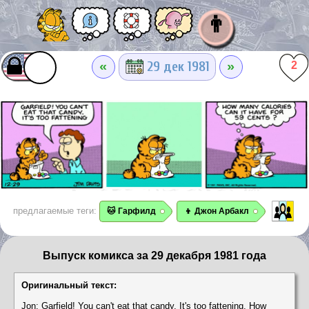
👨
«
»
29 дек 1981
2
предлагаемые теги:
🐱 Гарфилд
👦 Джон Арбакл
Выпуск комикса за 29 декабря 1981 года
Оригинальный текст:
Jon: Garfield! You can't eat that candy. It's too fattening. How