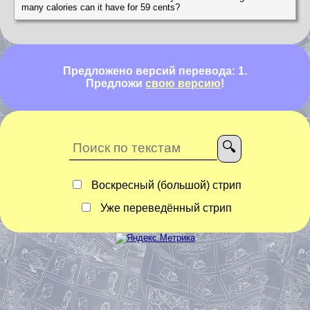
many calories can it have for 59 cents?
Предложено версий перевода: 1.
Предложи
свою версию
!
Воскресный (большой) стрип
Уже переведённый стрип