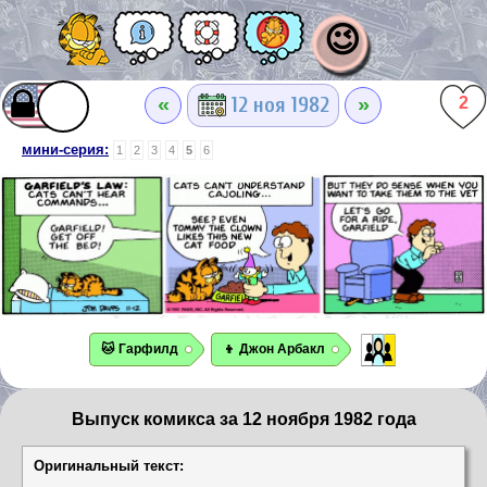
😉
«
»
12 ноя 1982
2
мини-серия:
1
2
3
4
5
6
🐱 Гарфилд
👦 Джон Арбакл
Выпуск комикса за 12 ноября 1982 года
Оригинальный текст: