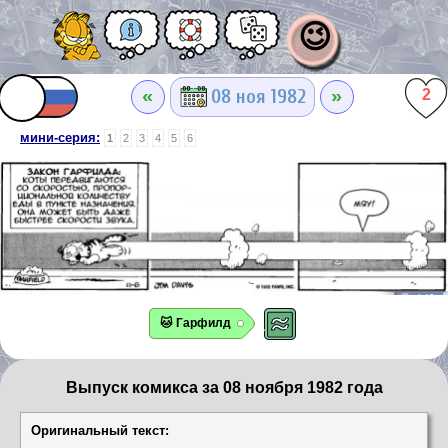
😉
«
»
08 ноя 1982
2
мини-серия:
1
2
3
4
5
6
🐱 Гарфилд
Выпуск комикса за 08 ноября 1982 года
Оригинальный текст: