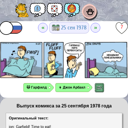
⛄
«
»
25 сен 1978
7
🐱 Гарфилд
👦 Джон Арбакл
Выпуск комикса за 25 сентября 1978 года
Оригинальный текст:
jon: Garfield! Time to eat!