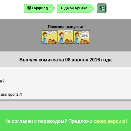
🐱 Гарфилд
👦 Джон Арбакл
Похожие выпуски:
Выпуск комикса за 08 апреля 2016 года
er?
cuss sports?!
Не согласен с переводом?
Предложи
свою версию
!