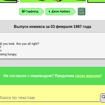
🐱 Гарфилд
👦 Джон Арбакл
Выпуск комикса за 03 февраля 1987 года
l you took. Are you all right?
?
y!
being hungry.
Не согласен с переводом?
Предложи
свою версию
!