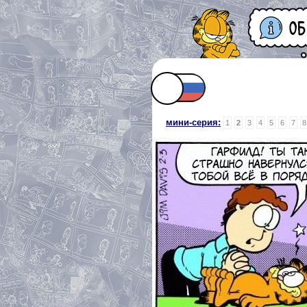
мини-серия:
1
2
3
4
5
6
7
8