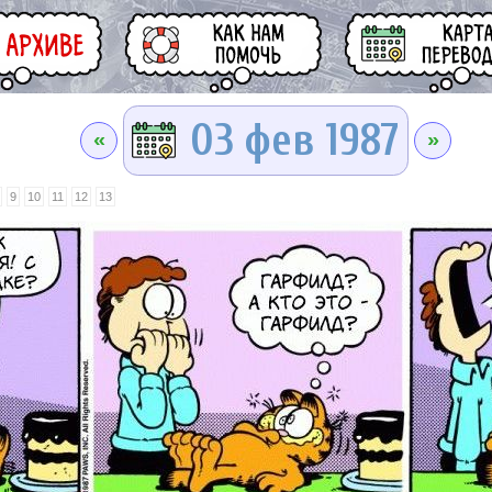
03 фев 1987
«
»
9
10
11
12
13