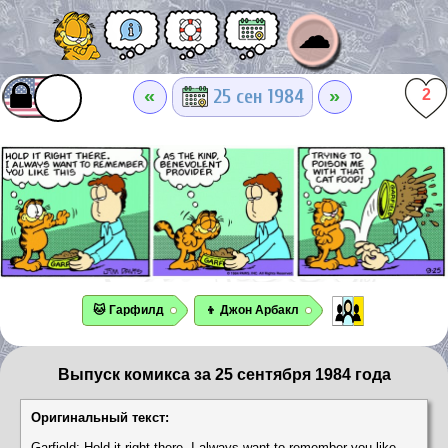
☁
«
»
25 сен 1984
2
🐱 Гарфилд
👦 Джон Арбакл
Выпуск комикса за 25 сентября 1984 года
Оригинальный текст:
Garfield: Hold it right there. I always want to remember you like