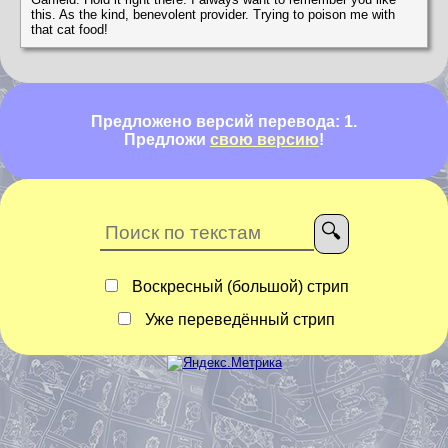
this. As the kind, benevolent provider. Trying to poison me with
that cat food!
Предложено версий перевода: 1.
Предложи
свою версию
!
Воскресный (большой) стрип
Уже переведённый стрип